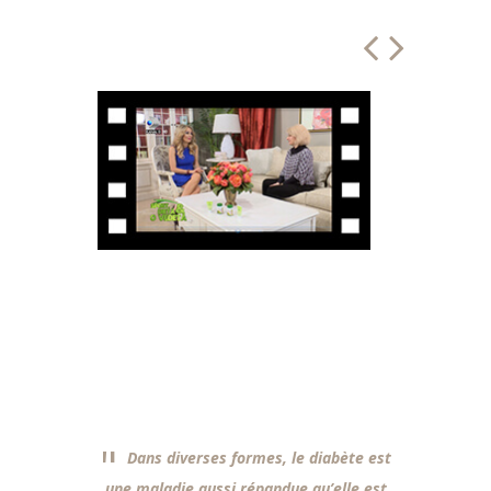
Dans diverses formes, le diabète est
Les
une maladie aussi répandue qu’elle est
ayurvédi